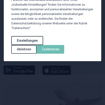
„Individuelle Einstellungen“ finden Sie Informationen zu
MyWay by BTU
funktionalen, anonymen und personalisierten Verarbeitungen
sowie die Möglichkeit personalisierte Verarbeitungen
zuzulassen oder zu widerrufen. Sie finden die
Datenschutzerklärung unserer Webseite unter der Rubrik
MyWay by BTU ist der smarte Travel Organizer für
"Datenschutz".
Kunden der BTU, unser selbst entwickeltes
Hightech-Tool.
Einstellungen
Infos zur App
Ablehnen
Zustimmen