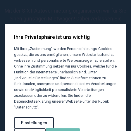
Mit der SIXT Autovermietung organisieren wir für Sie
einen günstigen Mietwagen! Dabei verlassen Sie
sich jederzeit auf exzellenten Service und einen
reibungslosen Anmietprozess.
Ihre Privatsphäre ist uns wichtig
Mit Ihrer „Zustimmung" werden Personalisierungs-Cookies
gesetzt, die es uns ermöglichen, unsere Website laufend zu
verbessern und personalisierte Werbeanzeigen zu erstellen.
Ohne Ihre Zustimmung setzen wir nur Cookies, welche für die
Funktion der Internetseite unerlässlich sind. Unter
„Individuelle Einstellungen“ finden Sie Informationen zu
funktionalen, anonymen und personalisierten Verarbeitungen
Avis
sowie die Möglichkeit personalisierte Verarbeitungen
zuzulassen oder zu widerrufen. Sie finden die
Reservieren Sie mit uns und Avis einen Mietwagen
Datenschutzerklärung unserer Webseite unter der Rubrik
in Österreich. Große Auswahl und Leihwagen aller
"Datenschutz".
Klassen.
Einstellungen