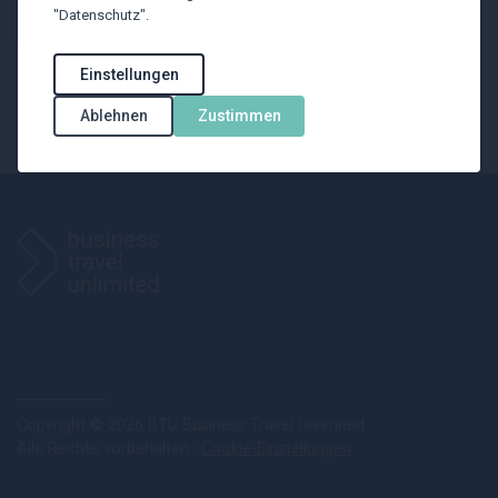
Mit unserem Newsletter wollen wir Sie
"Datenschutz".
über reisespezifische
Branchenthemen informieren
Einstellungen
Ablehnen
Zustimmen
Jetzt anmelden
Copyright © 2026 BTU Business Travel Unlimited
Alle Rechte vorbehalten ·
Cookie-Einstellungen