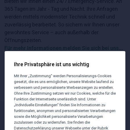
bieten wir Ihnen einen 24/7 Emergency-Service. An
365 Tagen im Jahr - Tag und Nacht. Ihre Anfragen
werden mittels modernster Technik schnell und
zuverlässig bearbeitet. So sichern wir Ihnen unser
gewohntes Service – auch außerhalb der
Öffnungszeiten.
Für mehr Informationen melden Sie sich bei uns...
Ihre Privatsphäre ist uns wichtig
Mit Ihrer „Zustimmung" werden Personalisierungs-Cookies
gesetzt, die es uns ermöglichen, unsere Website laufend zu
Kundenservice
Online-Tool
verbessern und personalisierte Werbeanzeigen zu erstellen.
Ohne Ihre Zustimmung setzen wir nur Cookies, welche für die
Funktion der Internetseite unerlässlich sind. Unter
„Individuelle Einstellungen“ finden Sie Informationen zu
funktionalen, anonymen und personalisierten Verarbeitungen
BTU Newsletter
sowie die Möglichkeit personalisierte Verarbeitungen
zuzulassen oder zu widerrufen. Sie finden die
Datenschutzerklärung unserer Webseite unter der Rubrik