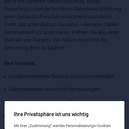
dafür mit unseren Steuerungstools. Unser
Reportingsystem liefert Ihnen Datenkonsolidierung,
eine Übersicht Ihres Reisevolumens und vieles
mehr. Wir unterstützen Sie dabei, relevante Zahlen
kontinuierlich zu analysieren. Wählen Sie aus einer
Vielzahl von Reports. Wir helfen Ihnen bei der
Steuerung Ihrer Ausgaben.
Ihre Vorteile:
Kundenorientierte Reports und Auswertungen
Dokumentation erreichter Einsparungen
Ermittlung nicht genutzter Einsparungspotenziale
Ihre Privatsphäre ist uns wichtig
Destinations- und Airline-Reports
Mit Ihrer „Zustimmung" werden Personalisierungs-Cookies
Excel-Rohdatenstatistik zur internen