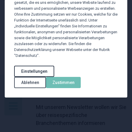
gesetzt, die es uns ermöglichen, unsere Website laufend zu
Weiterverarbeitung
verbessern und personalisierte Werbeanzeigen zu erstellen.
Ohne Ihre Zustimmung setzen wir nur Cookies, welche für die
Für mehr Informationen melden Sie sich bei uns...
Funktion der Internetseite unerlässlich sind. Unter
„Individuelle Einstellungen“ finden Sie Informationen zu
funktionalen, anonymen und personalisierten Verarbeitungen
sowie die Möglichkeit personalisierte Verarbeitungen
zuzulassen oder zu widerrufen. Sie finden die
Datenschutzerklärung unserer Webseite unter der Rubrik
One Stop Shop
"Datenschutz".
Einstellungen
Ablehnen
Zustimmen
BTU Newsletter
Mit unserem Newsletter wollen wir Sie
über reisespezifische
Branchenthemen informieren