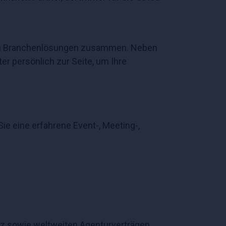
n von Branchenlösungen zusammen. Neben
r persönlich zur Seite, um Ihre
e eine erfahrene Event-, Meeting-,
nz sowie weltweiten Agenturverträgen.