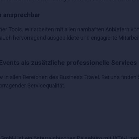
h ansprechbar
cher Tools. Wir arbeiten mit allen namhaften Anbieter
ch hervorragend ausgebildete und engagierte Mitarbeite
Events als zusätzliche professionelle Services
 allen Bereichen des Business Travel. Bei uns finden Si
orragender Servicequalität.
 GmbH ist ein österreichisches Reisebüro mit IATA-Lize