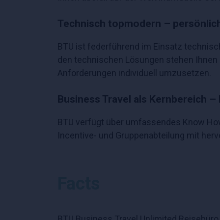
Technisch topmodern – persönlic
BTU ist federführend im Einsatz technis
den technischen Lösungen stehen Ihnen au
Anforderungen individuell umzusetzen.
Business Travel als Kernbereich – 
BTU verfügt über umfassendes Know How in
Incentive- und Gruppenabteilung mit herv
Facts
BTU Business Travel Unlimited Reisebüro