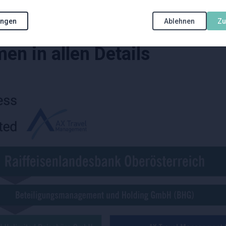
iveau in einem innovativen Umfeld.
ungen
Ablehnen
Z
n in allen Details