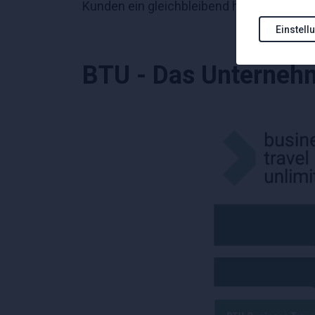
Kunden ein gleichbleibend hohes Servicen
Einstell
BTU - Das Unternehme