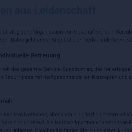
en aus Leidenschaft
d strategische Organisation von Geschäftsreisen. Seit 
assen. Dabei geht unser Angebot über herkömmliche Reis
dividuelle Betreuung
n wir das gesamte Service-Spektrum ab, das für erfolgr
n Bedürfnisse mit maßgeschneiderten Konzepten und org
ennah
t weltweitem Netzwerk, aber auch ein gänzlich österreic
n Bereichen optimal. Als Netzwerkpartner von American 
rvices anbieten. Gleichzeitig finden Sie in uns einen kund