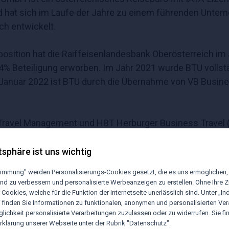
 hat sich im Laufe der Jahre zu einem führenden Unter
h entwickelt.
sition hat die Raiffeisenlandesbank Oberösterreich im 
74% Beteiligung erworben. Im Jahr 2021 wurde BTU volls
anuar 2022 ist BTU durch die Übernahme von VB Business
Travel Management und HBT Herburger Business Travel (H
obal Business Travel (GBT) globale Kunden und ist eine
enture-Unternehmen HBT bearbeitet. Die HBT ist eine 50
tsphäre ist uns wichtig
,9% gehören Klaus Herburger, der mit seinem Touristik
stimmung" werden Personalisierungs-Cookies gesetzt, die es uns ermöglichen,
nd zu verbessern und personalisierte Werbeanzeigen zu erstellen. Ohne Ihre
 Cookies, welche für die Funktion der Internetseite unerlässlich sind. Unter „Ind
“ finden Sie Informationen zu funktionalen, anonymen und personalisierten Ve
iert in erster Linie auf höchster Kundenorientierung, m
lichkeit personalisierte Verarbeitungen zuzulassen oder zu widerrufen. Sie fi
werden unsere Mitarbeiter und Kunden von State-of-the-
klärung unserer Webseite unter der Rubrik "Datenschutz".