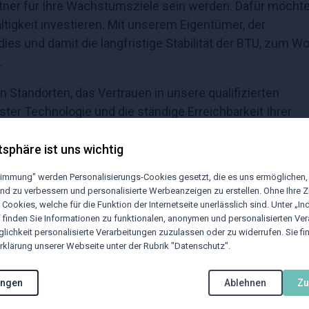
rtner für Ihre Wachstumsziele sein werden. Dafür möchte
altigkeit investieren. Mit unserem Eigentümer, der
dies und damit die langfristige Stabilität der BTU, zum W
.
 Standorten, das Vertrauen in unsere qualifizierten
ster Technologie und die ständige Erreichbarkeit Ihrer
l Sie bestmöglich zu betreuen, werden wir gemäß dem Mo
hen" umsetzen.
tsphäre ist uns wichtig
stimmung" werden Personalisierungs-Cookies gesetzt, die es uns ermöglichen,
n letzten Jahren und wünschen uns auch für die Zukunft 
nd zu verbessern und personalisierte Werbeanzeigen zu erstellen. Ohne Ihre
 Cookies, welche für die Funktion der Internetseite unerlässlich sind. Unter „Ind
“ finden Sie Informationen zu funktionalen, anonymen und personalisierten Ve
lichkeit personalisierte Verarbeitungen zuzulassen oder zu widerrufen. Sie fi
klärung unserer Webseite unter der Rubrik "Datenschutz".
ungen
Ablehnen
Z