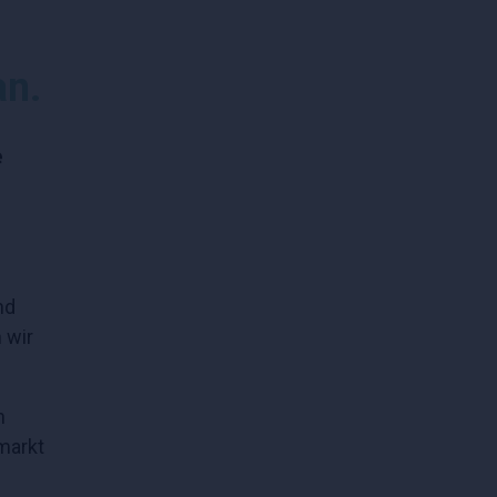
an.
e
nd
 wir
n
markt