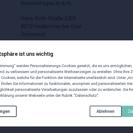
Reisebüroges.m.b.H.
Hans-Roth-Straße 3/EG
8073 Feldkirchen bei Graz
Österreich
Öffnungszeiten:
tsphäre ist uns wichtig
Montag bis Freitag von 8 bis 18 Uhr
stimmung" werden Personalisierungs-Cookies gesetzt, die es uns ermöglichen,
Telefon: +43 316 40 64 29
nd zu verbessern und personalisierte Werbeanzeigen zu erstellen. Ohne Ihre
E-Mail:
office.graz@btu.at
 Cookies, welche für die Funktion der Internetseite unerlässlich sind. Unter „Ind
“ finden Sie Informationen zu funktionalen, anonymen und personalisierten Ve
lichkeit personalisierte Verarbeitungen zuzulassen oder zu widerrufen. Sie fi
klärung unserer Webseite unter der Rubrik "Datenschutz".
Klagenfurt
ungen
Ablehnen
Z
BTU Business Travel Unlimited
Reisebüroges.m.b.H.