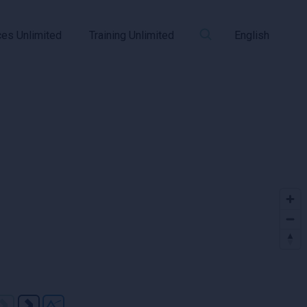
ces Unlimited
Training Unlimited
English