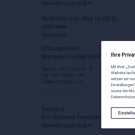
Reisebüroges.m.b.H.
Stella-Klein-Löw-Weg 13 (OG 3)
1020 Wien
Österreich
Öffnungszeiten:
Ihre Priva
Montag bis Freitag von 8 bis 18 Uhr
Mit Ihrer „Zu
Telefon: +43 1 51 6 51 - 0
Website laufe
Fax: +43 1 51651 - 98
setzen wir nur
E-Mail:
office@btu.at
Einstellungen
sowie die Mög
Datenschutzer
Salzburg
Einstell
BTU Business Travel Unlimited
Reisebüroges.m.b.H.