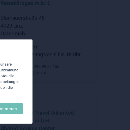
Reisebüroges.m.b.H.
Blumauerstraße 46
4020 Linz
Österreich
Öffnungszeiten:
Montag bis Freitag von 8 bis 18 Uhr
 unsere
Telefon: +43 732 292 990 - 450
 Zustimmung
E-Mail:
office.linz@btu.at
ividuelle
rarbeitungen
nden die
Rohrbrunn
ustimmen
BTU Business Travel Unlimited
Reisebüroges.m.b.H.
Shared Service Center