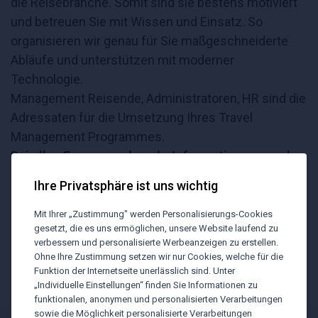
die Reisebranche. Somit sind sie bestens motiviert
und betreuen Sie mit Wissen und Einsatz. So
organisieren wir genau für Sie maßgeschneiderte
Abläufe und unterstützen mit moderner
Technologie.
Management Reisende, Administratoren, HR sind die
Adressaten für die Umsetzung Ihres Travel
Management Programmes.
Bei allen Fragen nach mehr Informationen wenden
Sie sich an uns.
Ihre Privatsphäre ist uns wichtig
Mit Ihrer „Zustimmung" werden Personalisierungs-Cookies
gesetzt, die es uns ermöglichen, unsere Website laufend zu
verbessern und personalisierte Werbeanzeigen zu erstellen.
Ohne Ihre Zustimmung setzen wir nur Cookies, welche für die
24/7-Erreichbarkeit
Funktion der Internetseite unerlässlich sind. Unter
„Individuelle Einstellungen“ finden Sie Informationen zu
funktionalen, anonymen und personalisierten Verarbeitungen
sowie die Möglichkeit personalisierte Verarbeitungen