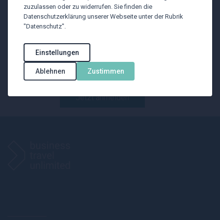
zuzulassen oder zu widerrufen. Sie finden die
BTU Newsletter
Datenschutzerklärung unserer Webseite unter der Rubrik
"Datenschutz".
Mit unserem Newsletter wollen wir Sie
Einstellungen
über reisespezifische
Ablehnen
Zustimmen
Branchenthemen informieren
Jetzt anmelden