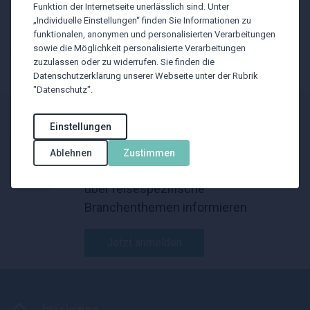
Funktion der Internetseite unerlässlich sind. Unter
Miami und San José an.
„Individuelle Einstellungen“ finden Sie Informationen zu
funktionalen, anonymen und personalisierten Verarbeitungen
sowie die Möglichkeit personalisierte Verarbeitungen
Quelle: Air France
zuzulassen oder zu widerrufen. Sie finden die
Datenschutzerklärung unserer Webseite unter der Rubrik
"Datenschutz".
BTU Newsletter
Einstellungen
Ablehnen
Zustimmen
Mit unserem Newsletter wollen wir Sie
über reisespezifische
Branchenthemen informieren
Jetzt anmelden