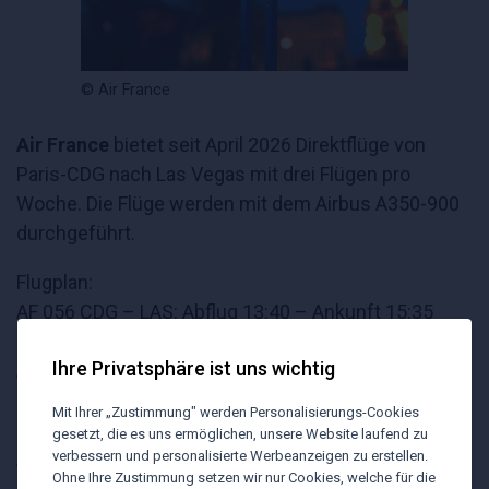
© Air France
Air France
bietet seit April 2026 Direktflüge von
Paris-CDG nach Las Vegas mit drei Flügen pro
Woche. Die Flüge werden mit dem Airbus A350-900
durchgeführt.
Flugplan:
AF 056 CDG – LAS: Abflug 13:40 – Ankunft 15:35
Ortszeit
Ihre Privatsphäre ist uns wichtig
AF 057 LAS – CDG: Abflug 17:50 – Ankunft 13:05 (+1)
Ortszeit
Mit Ihrer „Zustimmung" werden Personalisierungs-Cookies
gesetzt, die es uns ermöglichen, unsere Website laufend zu
Air France bietet außerdem Direktflüge zwischen
verbessern und personalisierte Werbeanzeigen zu erstellen.
Ohne Ihre Zustimmung setzen wir nur Cookies, welche für die
Paris-CDG und Boston, Minneapolis,