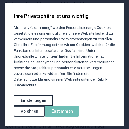
Parlamentswahlen statt. Mit erhöhten
Sicherheitsvorkehrungen ist besonders am Wahltag
Ihre Privatsphäre ist uns wichtig
zu rechnen. Bereits im Vorfeld sind
Demonstrationen möglich. Diese können zu lokalen
Mit Ihrer „Zustimmung" werden Personalisierungs-Cookies
gesetzt, die es uns ermöglichen, unsere Website laufend zu
Verkehrseinschränkungen führen. Reisende sollten
verbessern und personalisierte Werbeanzeigen zu erstellen.
Demonstrationen und Proteste meiden, in der Nähe
Ohne Ihre Zustimmung setzen wir nur Cookies, welche für die
von politischen Veranstaltungen und Einrichtungen
Funktion der Internetseite unerlässlich sind. Unter
„Individuelle Einstellungen“ finden Sie Informationen zu
erhöhte Vorsicht walten lassen sowie Anweisungen
funktionalen, anonymen und personalisierten Verarbeitungen
der Behörden befolgen.
sowie die Möglichkeit personalisierte Verarbeitungen
zuzulassen oder zu widerrufen. Sie finden die
Präsidentschaftswahlen in Peru:
Datenschutzerklärung unserer Webseite unter der Rubrik
"Datenschutz".
Nicht zuletzt ist für den Tag die zweite Runde der
peruanischen Präsidentschaftswahlen anberaumt.
Einstellungen
Im Vorfeld der Wahlen und nach der Verkündigung
der Wahlergebnisse sind Demonstrationen möglich.
Ablehnen
Zustimmen
Es ist mit erhöhten Sicherheitsvorkehrungen zu
rechnen, vor allem am Wahltag und nach der