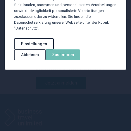
barcelona/65102/
funktionalen, anonymen und personalisierten Verarbeitungen
sowie die Möglichkeit personalisierte Verarbeitungen
zuzulassen oder zu widerrufen. Sie finden die
Datenschutzerklärung unserer Webseite unter der Rubrik
"Datenschutz".
BTU Newsletter
Einstellungen
Mit unserem Newsletter wollen wir Sie
Ablehnen
Zustimmen
über reisespezifische
Branchenthemen informieren
Jetzt anmelden