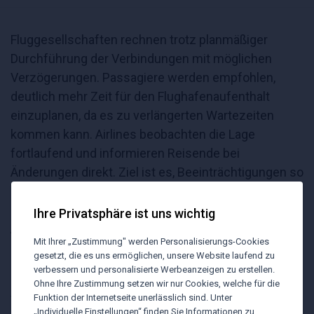
Fluggesellschaften rechnen trotz planmäßiger
Durchführung der Verbindungen mit möglichen
Verzögerungen. Passagiere werden empfohlen,
deutlich mehr Zeit für den Flughafenaufenthalt
einzuplanen, da es zu verlängerten Wartezeiten
kommen kann. Airlines beobachten die Lage
fortlaufend und informieren Reisende bei
Änderungen direkt. Ziel ist es, Beeinträchtigungen so
gering wie möglich zu halten. Bisher sind für den 20.,
23., 27. und 28. Juni sowie den 4. und 5. Juli 2026
Ihre Privatsphäre ist uns wichtig
Arbeitsniederlegungen angekündigt.
Mit Ihrer „Zustimmung" werden Personalisierungs-Cookies
Link zum Flughafen Barcelona
gesetzt, die es uns ermöglichen, unsere Website laufend zu
verbessern und personalisierte Werbeanzeigen zu erstellen.
Quelle:
https://www.business-
Ohne Ihre Zustimmung setzen wir nur Cookies, welche für die
travel.de/streikankuendigung-am-flughafen-
Funktion der Internetseite unerlässlich sind. Unter
„Individuelle Einstellungen“ finden Sie Informationen zu