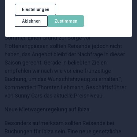
„Viele Reisende zieht es in den Sommermonaten
Einstellungen
noch stärker ins nähere europäische Ausland.
Fernreisen haben in diesem Jahr leicht
Ablehnen
Zustimmen
abgenommen, von 26% im Vorjahr auf 24% in diesem
Sommer. Einen Grund zur Sorge vor
Flottenengpässen sollten Reisende jedoch nicht
haben, das Angebot bleibt der Nachfrage in dieser
Saison gerecht. Gerade in beliebten Zielen
empfehlen wir nach wie vor eine frühzeitige
Buchung, um das Wunschfahrzeug zu erhalten.“,
kommentiert Thorsten Lehmann, Geschäftsführer
von Sunny Cars das aktuelle Preisniveau.
Neue Mietwagenregelung auf Ibiza
Besonders aufmerksam sollten Reisende bei
Buchungen für Ibiza sein. Eine neue gesetzliche