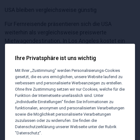
USA bleiben vergleichsweise günstig
Für Fernreisende präsentieren sich die USA
weiterhin als vergleichsweise preiswerte
Mietwagendestination. In Los Angeles kostet ein
Kleinwagen für eine Woche 421 EUR und damit nur
geringfügig mehr als im Vorjahr. In Miami stiegen die
Ihre Privatsphäre ist uns wichtig
Preise zwar deutlich von 244 EUR auf 390 EUR,
Mit Ihrer „Zustimmung" werden Personalisierungs-Cookies
liegen damit aber weiterhin unter vielen
gesetzt, die es uns ermöglichen, unsere Website laufend zu
europäischen Sommerdestinationen.
verbessern und personalisierte Werbeanzeigen zu erstellen.
Ohne Ihre Zustimmung setzen wir nur Cookies, welche für die
Funktion der Internetseite unerlässlich sind. Unter
Kanada zählt in diesem Sommer zu den
„Individuelle Einstellungen“ finden Sie Informationen zu
gefragtesten Fernreisezielen und hat die USA in der
funktionalen, anonymen und personalisierten Verarbeitungen
Buchungsstatistik sogar überholt. Sowohl in
sowie die Möglichkeit personalisierte Verarbeitungen
zuzulassen oder zu widerrufen. Sie finden die
Vancouver als auch in Montreal liegen die
Datenschutzerklärung unserer Webseite unter der Rubrik
Wochenpreise aktuell bei 496 EUR.
"Datenschutz".