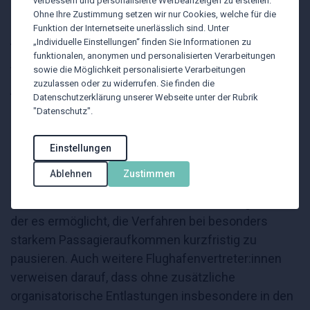
verbessern und personalisierte Werbeanzeigen zu erstellen.
abgeglichen werden.
Ohne Ihre Zustimmung setzen wir nur Cookies, welche für die
Funktion der Internetseite unerlässlich sind. Unter
Aussetzung in der Sommerzeit
„Individuelle Einstellungen“ finden Sie Informationen zu
funktionalen, anonymen und personalisierten Verarbeitungen
sowie die Möglichkeit personalisierte Verarbeitungen
Vor dem Hintergrund der verlängerten
zuzulassen oder zu widerrufen. Sie finden die
Abfertigungszeiten fordern europäische Flughäfen
Datenschutzerklärung unserer Webseite unter der Rubrik
und Branchenverbände zusätzliche Maßnahmen für
"Datenschutz".
die Hauptreisezeit. Der Flughafenverband ACI
spricht sich dafür aus, die neuen Kontrollen in den
Einstellungen
Sommermonaten zumindest zeitweise aussetzen
Ablehnen
Zustimmen
oder flexibel anpassen zu können, um Engpässe zu
vermeiden. Zudem wird ein Mechanismus gefordert,
der es ermöglicht, die Verfahren bei besonders
starkem Passagieraufkommen kurzfristig zu
pausieren. Auch weitere Flughafenvertreter:innen
verweisen darauf, dass ohne zusätzliche
organisatorische Entlastungen insbesondere in den