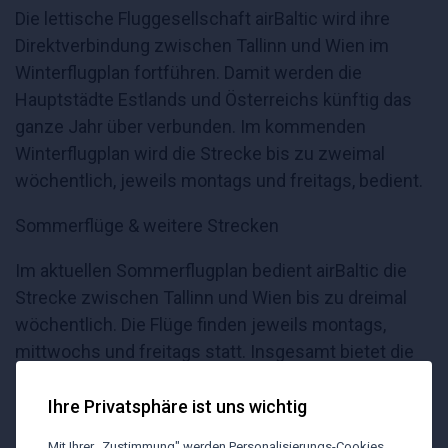
Die lettische Fluggesellschaft airBaltic wird ihre
Direktverbindung zwischen Tallinn und Wien im
Winterflugplan fortführen. Damit werden die
Hauptstädte Estlands und Österreichs künftig das
ganze Jahr über verbunden. Im kommenden
Winterflugplan wird die Strecke bis zu zweimal
wöchentlich, jeweils montags und freitags, bedient.
Sommerflüge & weitere Strecken
Im aktuellen Sommerflugplan bedient airBaltic die
Strecke zwischen Tallinn und Wien bis zu dreimal
wöchentlich. Die Flüge finden jeweils montags,
mittwochs und freitags statt. Insgesamt bietet die
Fluggesellschaft in diesem Jahr 29
Direktverbindungen ab Tallinn an. Das Streckennetz
Ihre Privatsphäre ist uns wichtig
umfasst mehr als 80 Destinationen in Europa und
Mit Ihrer „Zustimmung" werden Personalisierungs-Cookies