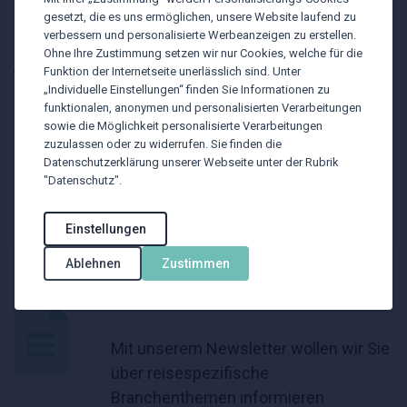
darüber hinaus und verbindet die baltischen Staaten
gesetzt, die es uns ermöglichen, unsere Website laufend zu
mit zahlreichen internationalen Zielen.
verbessern und personalisierte Werbeanzeigen zu erstellen.
Ohne Ihre Zustimmung setzen wir nur Cookies, welche für die
Funktion der Internetseite unerlässlich sind. Unter
Weitere Informationen sowie den vollständiggen
„Individuelle Einstellungen“ finden Sie Informationen zu
Flugplan gibt es unter:
www.airbaltic.com
(red)
funktionalen, anonymen und personalisierten Verarbeitungen
sowie die Möglichkeit personalisierte Verarbeitungen
Quelle:
https://www.tip-
zuzulassen oder zu widerrufen. Sie finden die
Datenschutzerklärung unserer Webseite unter der Rubrik
online.at/news/60186/airbaltic-nimmt-tallinnwien-
"Datenschutz".
in-den-winterflugplan-auf/
Einstellungen
Ablehnen
Zustimmen
BTU Newsletter
Mit unserem Newsletter wollen wir Sie
über reisespezifische
Branchenthemen informieren