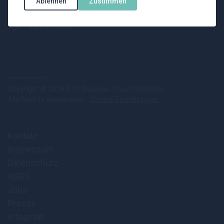
Ablehnen
Zustimmen
Copyright © 2026 BTU Business Travel Unlimited
Alle Rechte vorbehalten ·
Cookie-Einstellungen
Kontakt
Impressum
Datenschutz
AGBS
Jobs
Presse
Integrität