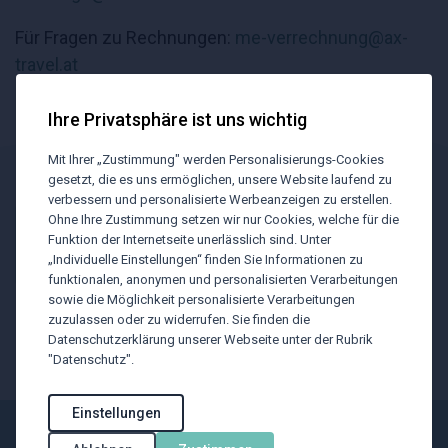
Für Fragen zu Rechnungen:
me-verrechnung@ax-
travel.at
Ihre Privatsphäre ist uns wichtig
Mit Ihrer „Zustimmung" werden Personalisierungs-Cookies
gesetzt, die es uns ermöglichen, unsere Website laufend zu
BTU Newsletter
verbessern und personalisierte Werbeanzeigen zu erstellen.
Ohne Ihre Zustimmung setzen wir nur Cookies, welche für die
Funktion der Internetseite unerlässlich sind. Unter
Mit unserem Newsletter wollen wir Sie
„Individuelle Einstellungen“ finden Sie Informationen zu
funktionalen, anonymen und personalisierten Verarbeitungen
über reisespezifische
sowie die Möglichkeit personalisierte Verarbeitungen
Branchenthemen informieren
zuzulassen oder zu widerrufen. Sie finden die
Datenschutzerklärung unserer Webseite unter der Rubrik
"Datenschutz".
Jetzt anmelden
Einstellungen