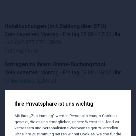
Hotelbuchungen (mit Zahlung über BTU)
Servicezeiten: Montag - Freitag 08:00 - 17:00 Uhr
+43 662 857 370 - 5020
hotels@btu.at
Anfragen zu Ihrem Online-Buchungstool
Servicezeiten: Montag - Freitag 09:00 - 16:00 Uhr
onlinesupport@btu.at
Key Account Team
wienkam@btu.at
Ihre Privatsphäre ist uns wichtig
Anfragen zu Rechnungen
Mit Ihrer „Zustimmung" werden Personalisierungs-Cookies
gesetzt, die es uns ermöglichen, unsere Website laufend zu
+43 1 51 6 51 - 5000
verbessern und personalisierte Werbeanzeigen zu erstellen.
verrechnung@btu.at
Ohne Ihre Zustimmung setzen wir nur Cookies, welche für die