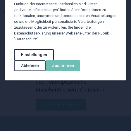
Funktion der Internetseite unerlässlich sind. Unter
Allgemeine Anfragen zu BTU
„Individuelle Einstellungen“ finden Sie Informationen zu
funktionalen, anonymen und personalisierten Verarbeitungen
office@btu.at
sowie die Möglichkeit personalisierte Verarbeitungen
zuzulassen oder zu widerrufen. Sie finden die
Datenschutzerklärung unserer Webseite unter der Rubrik
"Datenschutz".
BTU Newsletter
Einstellungen
Ablehnen
Zustimmen
Mit unserem Newsletter wollen wir Sie
über reisespezifische
Branchenthemen informieren
Jetzt anmelden